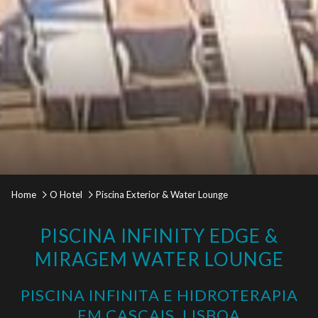
Pausar a apresentação de slides
Botões
Ao
Home
O Hotel
Piscina Exterior & Water Lounge
de
clicar
controle
nos
PISCINA INFINITY EDGE &
da
links
MIRAGEM WATER LOUNGE
apresentação
a
de
seguir
PISCINA INFINITA E HIDROTERAPIA
slides
se
EM CASCAIS, LISBOA