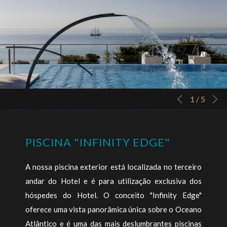
S
Botões
Ao
1
/
5
Anterior
de
clicar
controle
nos
PISCINA "INFINITY EDGE"
da
links
apresentação
a
A nossa piscina exterior está localizada no terceiro
de
seguir
andar do Hotel e é para utilização exclusiva dos
slides
se
hóspedes do Hotel. O conceito "Infinity Edge"
actualizará
oferece uma vista panorâmica única sobre o Oceano
o
Atlântico e é uma das mais deslumbrantes piscinas
conteúdo