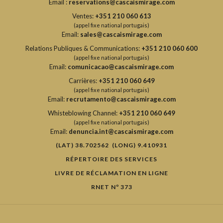
Email :
reservations@cascaismirage.com
Ventes:
+351 210 060 613
(appel fixe national portugais)
Email:
sales@cascaismirage.com
Relations Publiques & Communications:
+351 210 060 600
(appel fixe national portugais)
Email:
comunicacao@cascaismirage.com
Carrières:
+351 210 060 649
(appel fixe national portugais)
Email:
recrutamento@cascaismirage.com
Whisteblowing Channel:
+351 210 060 649
(appel fixe national portugais)
Email:
denuncia.int@cascaismirage.com
(LAT) 38.702562 (LONG) 9.410931
RÉPERTOIRE DES SERVICES
LIVRE DE RÉCLAMATION EN LIGNE
RNET Nº 373