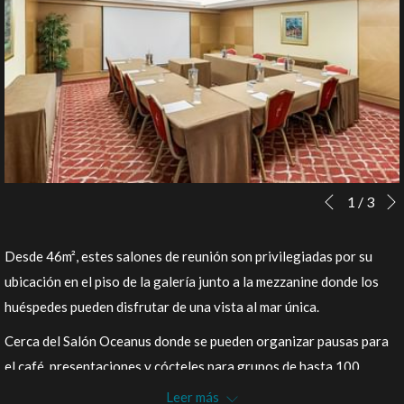
Botones
Al
1
/
3
Anterior
de
hacer
control
clic
Desde 46m², estes salones de reunión son privilegiadas por su
de
en
ubicación en el piso de la galería junto a la mezzanine donde los
la
los
huéspedes pueden disfrutar de una vista al mar única.
presentación
siguientes
Cerca del Salón Oceanus donde se pueden organizar pausas para
de
enlaces,
el café, presentaciones y cócteles para grupos de hasta 100
diapositivas
se
personas. En este lugar los huéspedes también pueden disfrutar de
Leer más
actualizará